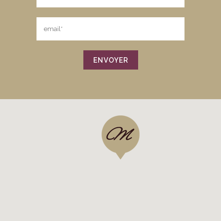
Quel week-end mes amis!
Atelier cuisine pour de
...
20
1
Load More
Follow on Instagram