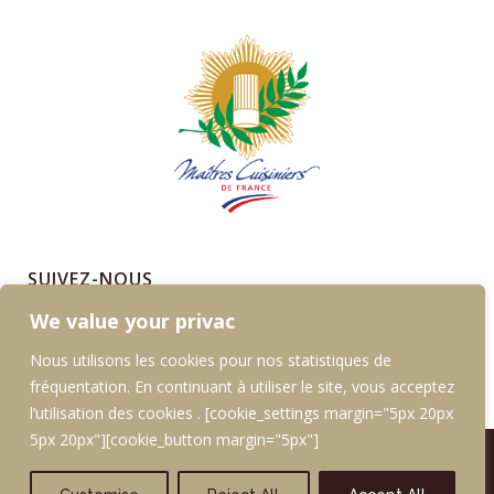
SUIVEZ-NOUS
We value your privac
Instagram
Facebook
LinkedIn
Nous utilisons les cookies pour nos statistiques de
fréquentation. En continuant à utiliser le site, vous acceptez
l’utilisation des cookies . [cookie_settings margin="5px 20px
5px 20px"][cookie_button margin="5px"]
MAISON DE LA TOUR - TOUT DROITS DÉPOSÉS -
COPYRIGHT 2026