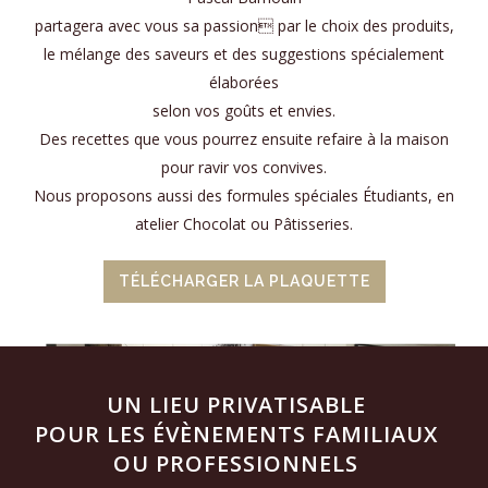
partagera avec vous sa passion par le choix des produits,
le mélange des saveurs et des suggestions spécialement
élaborées
selon vos goûts et envies.
Des recettes que vous pourrez ensuite refaire à la maison
Bye,bye Juillet et le Festival d`Avignon.
Merci
...
pour ravir vos convives.
28
0
Nous proposons aussi des formules spéciales Étudiants, en
atelier Chocolat ou Pâtisseries.
maisondelatouravignon
Juil 8
TÉLÉCHARGER LA PLAQUETTE
UN LIEU PRIVATISABLE
POUR LES ÉVÈNEMENTS FAMILIAUX
OU PROFESSIONNELS