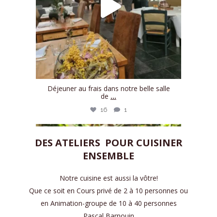
Déjeuner au frais dans notre belle salle
de
...
16
1
maisondelatouravignon
DES ATELIERS POUR CUISINER
Août 1
ENSEMBLE
Notre cuisine est aussi la vôtre!
Que ce soit en Cours privé de 2 à 10 personnes ou
en Animation-groupe de 10 à 40 personnes
Pascal Barnouin