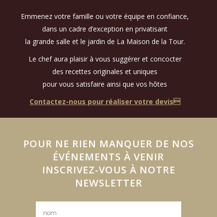
Emmenez votre famille ou votre équipe en confiance,
dans un cadre d’exception en privatisant
Présentation de notre équipe, sans
la grande salle et le jardin de La Maison de la Tour.
laquelle, rien
...
23
0
Le chef aura plaisir à vous suggérer et concocter
des recettes originales et uniques
maisondelatouravignon
pour vous satisfaire ainsi que vos hôtes
Juin 21
Contactez-nous pour réaliser votre devis
POUR NE RIEN MANQUER DE NOS
ÉVÉNEMENTS À VENIR
INSCRIVEZ-VOUS À NOTRE
NEWSLETTER