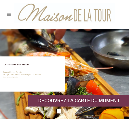
DES MENUS DE SAISON
Concoctés en fonction
des produits locaux et arrivages du marché.
(Viandes, poissons et légumes bio)
DÉCOUVREZ LA CARTE DU MOMENT